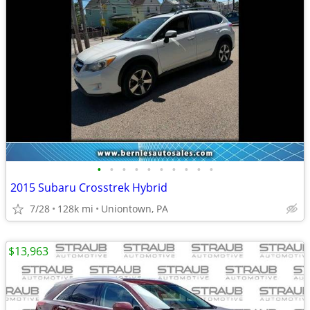
•
•
•
•
•
•
•
•
•
•
2015 Subaru Crosstrek Hybrid
7/28
128k mi
Uniontown, PA
$13,963