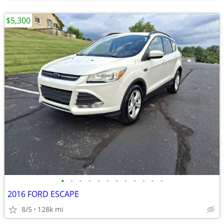
$5,300
•
•
•
•
•
•
•
•
•
•
•
•
2016 FORD ESCAPE
8/5
128k mi