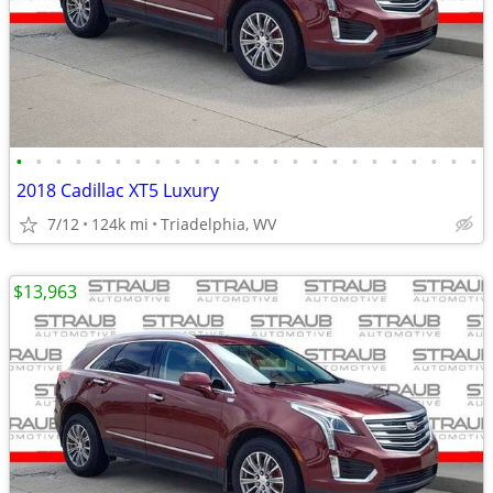
•
•
•
•
•
•
•
•
•
•
•
•
•
•
•
•
•
•
•
•
•
•
•
•
2018 Cadillac XT5 Luxury
7/12
124k mi
Triadelphia, WV
$13,963