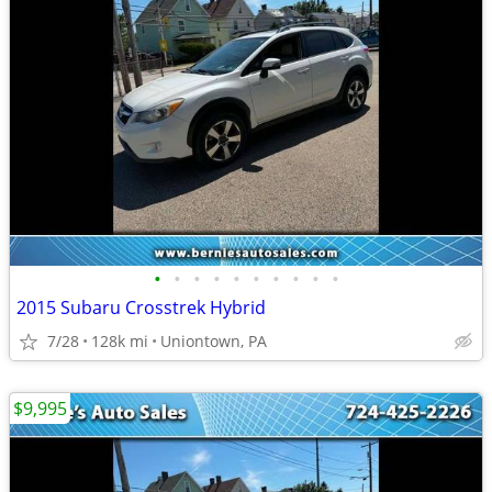
•
•
•
•
•
•
•
•
•
•
2015 Subaru Crosstrek Hybrid
7/28
128k mi
Uniontown, PA
$9,995