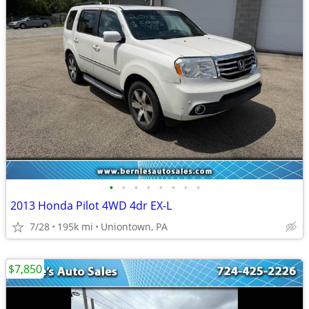
•
•
•
•
•
•
•
•
2013 Honda Pilot 4WD 4dr EX-L
7/28
195k mi
Uniontown, PA
$7,850