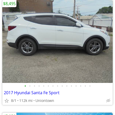
$8,495
•
•
•
•
•
•
•
•
•
•
•
•
•
•
•
2017 Hyundai Santa Fe Sport
8/1
112k mi
Uniontown