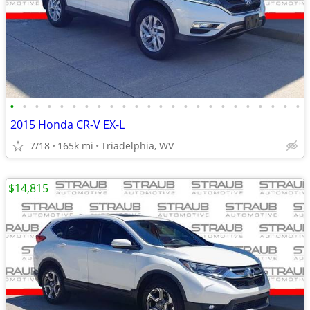
•
•
•
•
•
•
•
•
•
•
•
•
•
•
•
•
•
•
•
•
•
•
•
•
2015 Honda CR-V EX-L
7/18
165k mi
Triadelphia, WV
$14,815