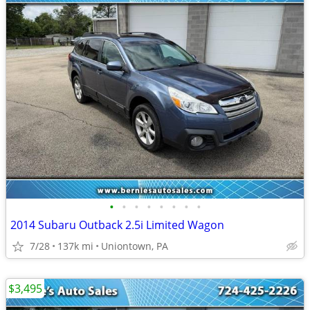
•
•
•
•
•
•
•
•
2014 Subaru Outback 2.5i Limited Wagon
7/28
137k mi
Uniontown, PA
$3,495