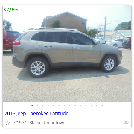
$7,995
•
•
•
•
•
•
•
•
•
•
•
•
•
•
2016 Jeep Cherokee Latitude
7/19
123k mi
Uniontown