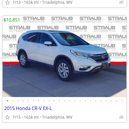
7/13
165k mi
Triadelphia, WV
$10,851
•
•
•
•
•
•
•
•
•
•
•
•
•
•
•
•
•
•
•
•
•
•
•
2015 Honda CR-V EX-L
7/15
165k mi
Triadelphia, WV