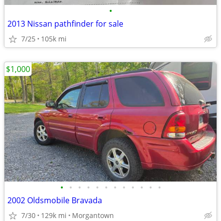
•
2013 Nissan pathfinder for sale
7/25
105k mi
$1,000
•
•
•
•
•
•
•
•
•
•
•
•
2002 Oldsmobile Bravada
7/30
129k mi
Morgantown