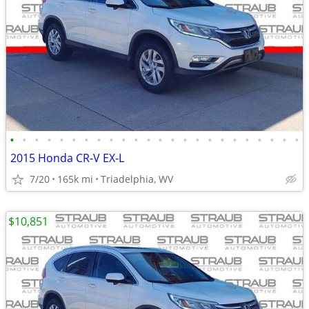
•
•
•
•
•
•
•
•
•
•
•
•
•
•
•
•
•
•
•
•
•
•
•
•
2015 Honda CR-V EX-L
7/20
165k mi
Triadelphia, WV
$10,851