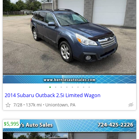
•
•
•
•
•
•
•
•
2014 Subaru Outback 2.5i Limited Wagon
7/28
137k mi
Uniontown, PA
$5,995