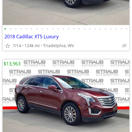
•
•
•
•
•
•
•
•
•
•
•
•
•
•
•
•
•
•
•
•
•
•
•
•
2018 Cadillac XT5 Luxury
7/14
124k mi
Triadelphia, WV
$13,963