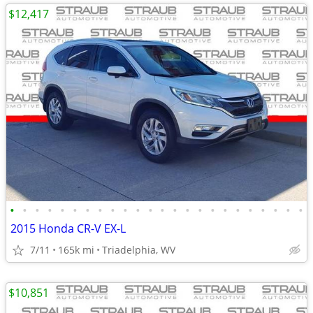
$12,417
•
•
•
•
•
•
•
•
•
•
•
•
•
•
•
•
•
•
•
•
•
•
•
•
2015 Honda CR-V EX-L
7/11
165k mi
Triadelphia, WV
$10,851