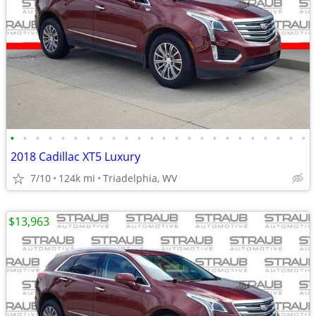
•
•
•
•
•
•
•
•
•
•
•
•
•
•
•
•
•
•
•
•
•
•
•
•
2018 Cadillac XT5 Luxury
7/10
124k mi
Triadelphia, WV
$13,963