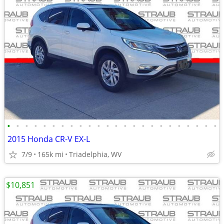
•
•
•
•
•
•
•
•
•
•
•
•
•
•
•
•
•
•
•
•
•
•
•
•
2015 Honda CR-V EX-L
7/9
165k mi
Triadelphia, WV
$10,851