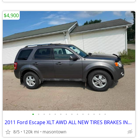
$4,900
•
•
•
•
•
•
•
•
•
•
•
•
•
•
2011 Ford Escape XLT AWD ALL NEW TIRES BRAKES INSPECTION NICE!
8/5
120k mi
masontown