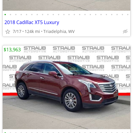
•
•
•
•
•
•
•
•
•
•
•
•
•
•
•
•
•
•
•
•
•
•
•
•
2018 Cadillac XT5 Luxury
7/17
124k mi
Triadelphia, WV
$13,963