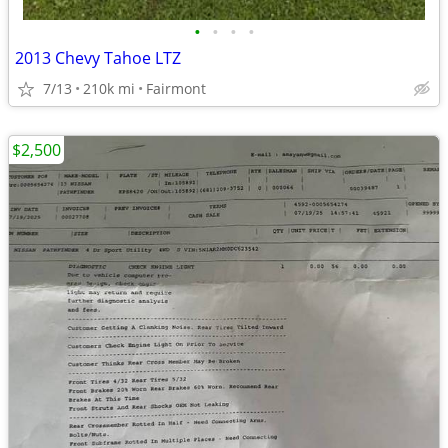
•
•
•
•
2013 Chevy Tahoe LTZ
7/13
210k mi
Fairmont
$2,500