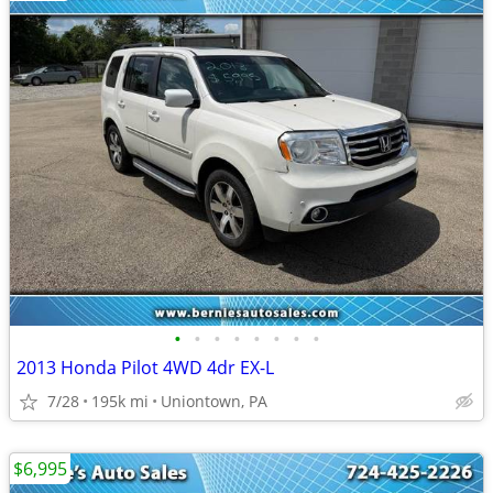
•
•
•
•
•
•
•
•
2013 Honda Pilot 4WD 4dr EX-L
7/28
195k mi
Uniontown, PA
$6,995