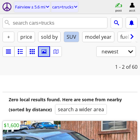
Fairview ± 5.6 mi
cars+trucks
post
acct
+
price
sold by
SUV
model year
fuel
newest
1 - 2
of 60
Zero local results found. Here are some from nearby
search a wider area
(sorted by distance)
$1,600