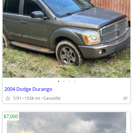
•
•
•
•
2004 Dodge Durango
7/31
155k mi
Cassville
$7,000