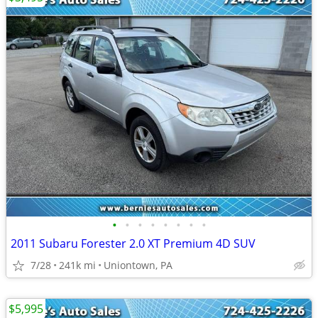
•
•
•
•
•
•
•
•
2011 Subaru Forester 2.0 XT Premium 4D SUV
7/28
241k mi
Uniontown, PA
$5,995