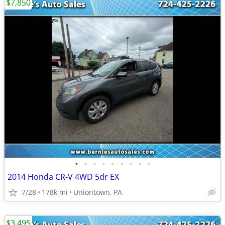
$7,850
•
•
•
•
•
•
•
•
•
2014 Honda CR-V 4WD 5dr EX
7/28
178k mi
Uniontown, PA
$3,495