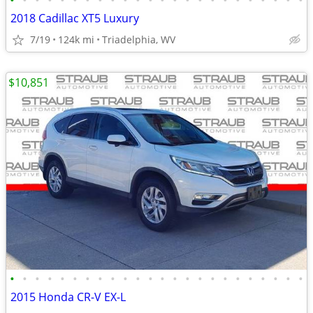
•
•
•
•
•
•
•
•
•
•
•
•
•
•
•
•
•
•
•
•
•
•
•
•
2018 Cadillac XT5 Luxury
7/19
124k mi
Triadelphia, WV
$10,851
•
•
•
•
•
•
•
•
•
•
•
•
•
•
•
•
•
•
•
•
•
•
•
•
2015 Honda CR-V EX-L