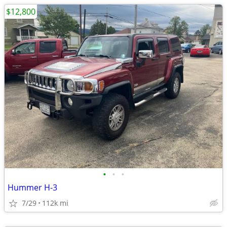
$12,800
•
•
•
Hummer H-3
7/29
112k mi