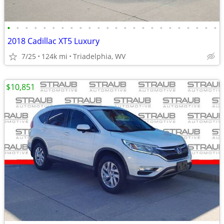
•
•
•
•
•
•
•
•
•
•
•
•
•
•
•
•
•
•
•
•
•
•
•
•
2018 Cadillac XT5 Luxury
7/25
124k mi
Triadelphia, WV
$10,851