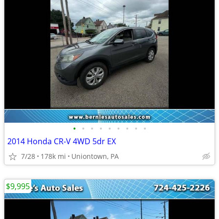
•
•
•
•
•
•
•
•
•
2014 Honda CR-V 4WD 5dr EX
7/28
178k mi
Uniontown, PA
$9,995