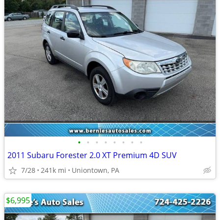
•
•
•
•
•
•
•
•
2011 Subaru Forester 2.0 XT Premium 4D SUV
7/28
241k mi
Uniontown, PA
$6,995