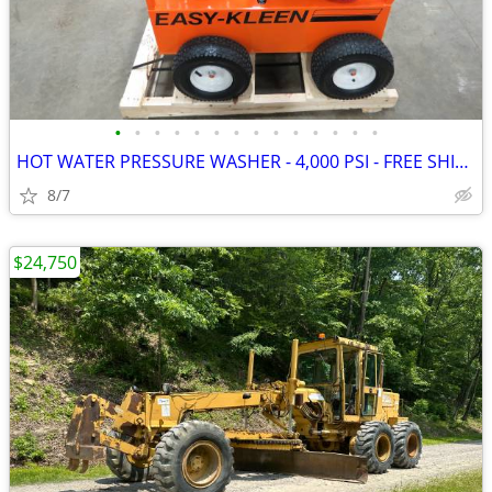
•
•
•
•
•
•
•
•
•
•
•
•
•
•
HOT WATER PRESSURE WASHER - 4,000 PSI - FREE SHIPPING
8/7
$24,750