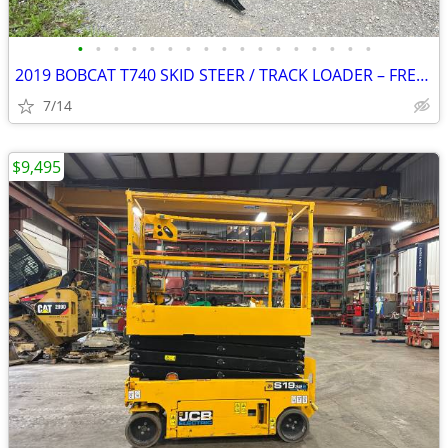
•
•
•
•
•
•
•
•
•
•
•
•
•
•
•
•
•
2019 BOBCAT T740 SKID STEER / TRACK LOADER – FREE DELIVERY
7/14
$9,495