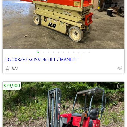
•
•
•
•
•
•
•
•
•
•
•
JLG 2032E2 SCISSOR LIFT / MANLIFT
8/7
$29,900