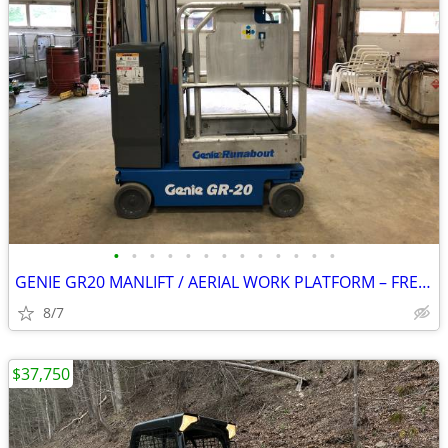
•
•
•
•
•
•
•
•
•
•
•
•
•
GENIE GR20 MANLIFT / AERIAL WORK PLATFORM – FREE DELIVERY
8/7
$37,750