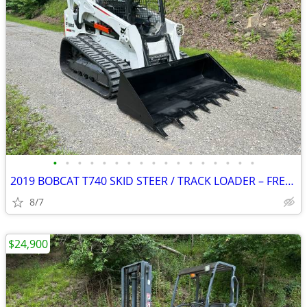
•
•
•
•
•
•
•
•
•
•
•
•
•
•
•
•
•
2019 BOBCAT T740 SKID STEER / TRACK LOADER – FREE DELIVERY
8/7
$24,900