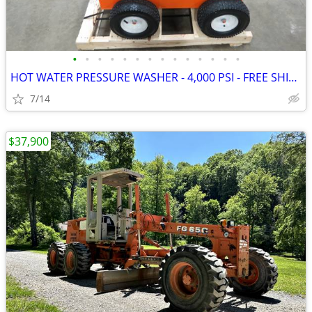
•
•
•
•
•
•
•
•
•
•
•
•
•
•
HOT WATER PRESSURE WASHER - 4,000 PSI - FREE SHIPPING
7/14
$37,900