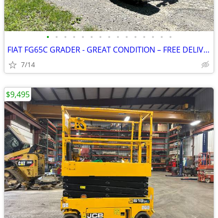
•
•
•
•
•
•
•
•
•
•
•
•
•
•
•
FIAT FG65C GRADER - GREAT CONDITION – FREE DELIVERY
7/14
$9,495