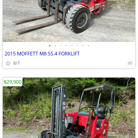
•
•
•
•
•
•
•
•
2015 MOFFETT M8 55.4 FORKLIFT
8/7
$29,900