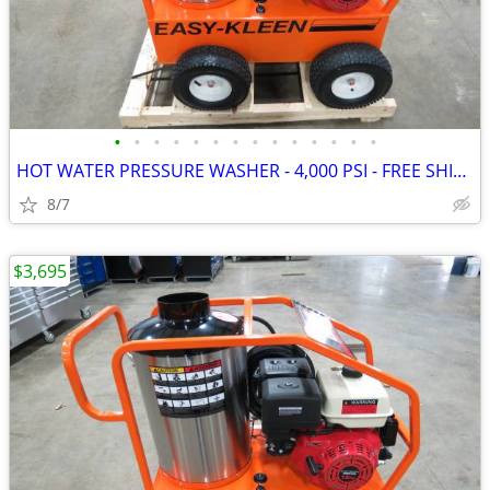
•
•
•
•
•
•
•
•
•
•
•
•
•
•
HOT WATER PRESSURE WASHER - 4,000 PSI - FREE SHIPPING
8/7
$3,695