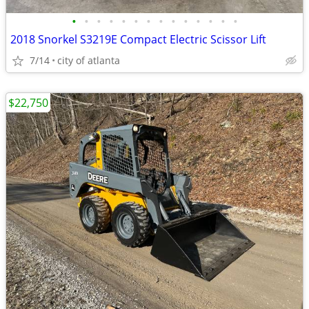
•
•
•
•
•
•
•
•
•
•
•
•
•
•
2018 Snorkel S3219E Compact Electric Scissor Lift
7/14
city of atlanta
$22,750