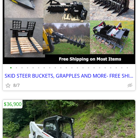
•
•
•
•
•
•
•
•
•
•
•
•
•
•
•
•
•
•
•
•
•
•
SKID STEER BUCKETS, GRAPPLES AND MORE- FREE SHIPPING
8/7
$36,900