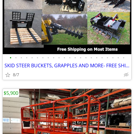
•
•
•
•
•
•
•
•
•
•
•
•
•
•
•
•
•
•
•
•
•
•
SKID STEER BUCKETS, GRAPPLES AND MORE- FREE SHIPPING
8/7
$5,900