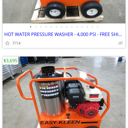
•
•
•
•
•
•
•
•
•
•
•
•
•
•
HOT WATER PRESSURE WASHER - 4,000 PSI - FREE SHIPPING
7/14
$3,695