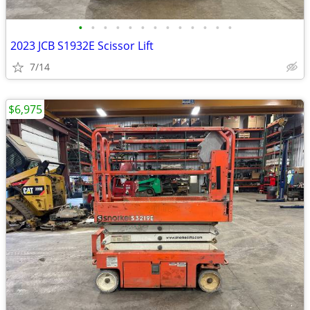
•
•
•
•
•
•
•
•
•
•
•
•
•
2023 JCB S1932E Scissor Lift
7/14
$6,975