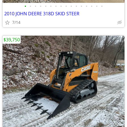
•
•
•
•
•
•
•
•
•
•
•
•
•
•
•
•
2010 JOHN DEERE 318D SKID STEER
7/14
$39,750