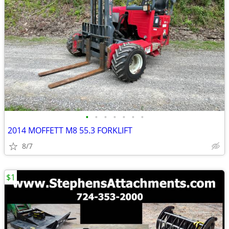
•
•
•
•
•
•
•
2014 MOFFETT M8 55.3 FORKLIFT
8/7
$1