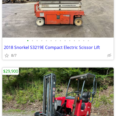
•
•
•
•
•
•
•
•
•
•
•
•
•
•
2018 Snorkel S3219E Compact Electric Scissor Lift
8/7
$29,900