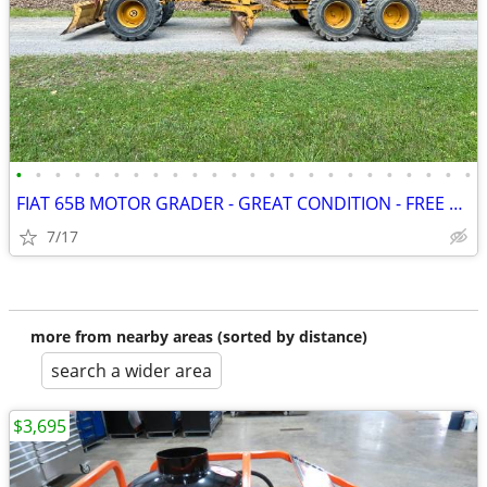
•
•
•
•
•
•
•
•
•
•
•
•
•
•
•
•
•
•
•
•
•
•
•
•
FIAT 65B MOTOR GRADER - GREAT CONDITION - FREE DELIVERY
7/17
more from nearby areas (sorted by distance)
search a wider area
$3,695