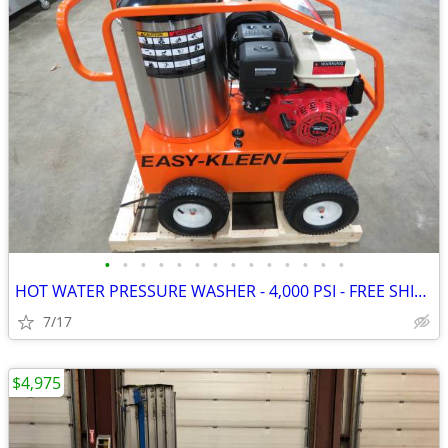
•
•
•
•
•
•
•
•
•
•
•
•
•
•
HOT WATER PRESSURE WASHER - 4,000 PSI - FREE SHIPPING
7/17
$4,975