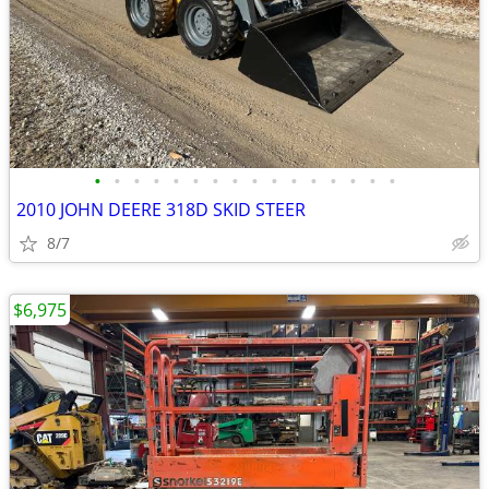
•
•
•
•
•
•
•
•
•
•
•
•
•
•
•
•
2010 JOHN DEERE 318D SKID STEER
8/7
$6,975