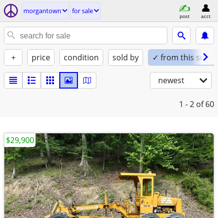
morgantown
for sale
post
acct
+
price
condition
sold by
✓ from this seller
newest
1 - 2
of 60
$29,900