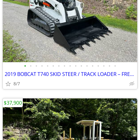
•
•
•
•
•
•
•
•
•
•
•
•
•
•
•
•
•
2019 BOBCAT T740 SKID STEER / TRACK LOADER – FREE DELIVERY
8/7
$37,900