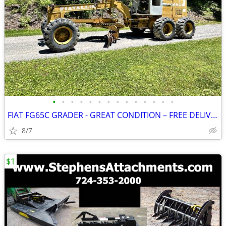
•
•
•
•
•
•
•
•
•
•
•
•
•
•
FIAT FG65C GRADER - GREAT CONDITION – FREE DELIVERY
8/7
$1