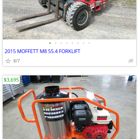
•
•
•
•
•
•
•
•
2015 MOFFETT M8 55.4 FORKLIFT
8/7
$3,695