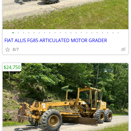
•
•
•
•
•
•
•
•
•
•
•
•
•
•
•
•
•
•
•
•
•
FIAT ALLIS FG85 ARTICULATED MOTOR GRADER
8/7
$24,750