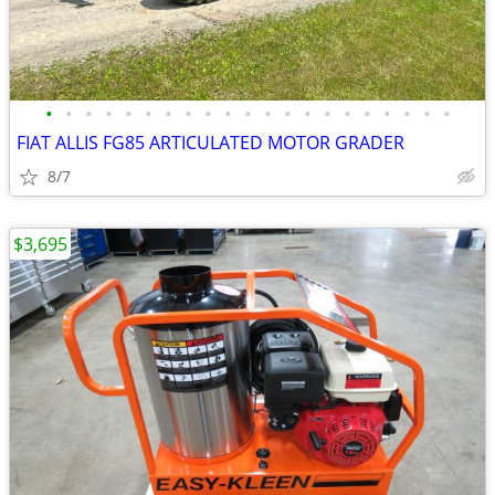
•
•
•
•
•
•
•
•
•
•
•
•
•
•
•
•
•
•
•
•
•
FIAT ALLIS FG85 ARTICULATED MOTOR GRADER
8/7
$3,695