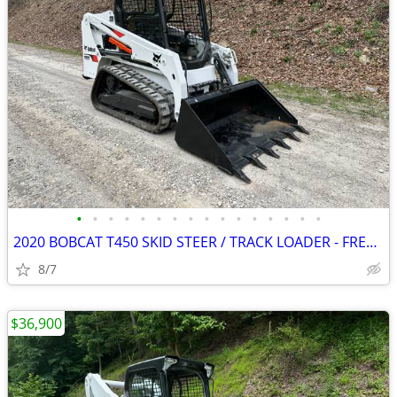
•
•
•
•
•
•
•
•
•
•
•
•
•
•
•
•
2020 BOBCAT T450 SKID STEER / TRACK LOADER - FREE DELIVERY
8/7
$36,900