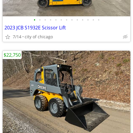
•
•
•
•
•
•
•
•
•
•
•
•
•
2023 JCB S1932E Scissor Lift
7/14
city of chicago
$22,750