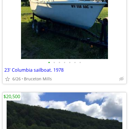
•
•
•
•
•
•
•
23' Columbia sailboat. 1978
6/26
Bruceton Mills
$20,500