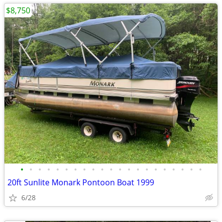
$8,750
•
•
•
•
•
•
•
•
•
•
•
•
•
•
•
•
•
•
•
•
•
20ft Sunlite Monark Pontoon Boat 1999
6/28