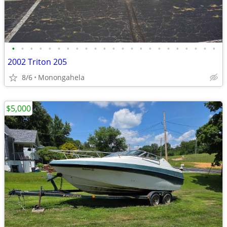
•
•
•
•
•
•
•
•
•
•
•
•
•
•
•
•
•
•
•
•
•
•
•
2002 Triton 205
8/6
Monongahela
$5,000