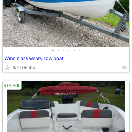
•
•
•
•
•
•
Wine glass weary row boat
8/4
Denbo
$19,500