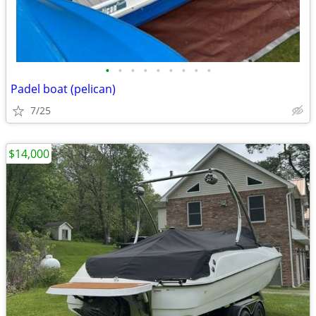
•
•
•
•
•
•
•
•
•
Padel boat (pelican)
7/25
$14,000