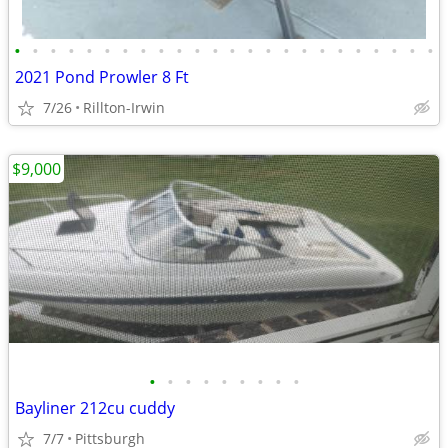
•
•
•
•
•
•
•
•
•
•
•
•
•
•
•
•
•
•
•
•
•
•
•
•
2021 Pond Prowler 8 Ft
7/26
Rillton-Irwin
$9,000
•
•
•
•
•
•
•
•
•
Bayliner 212cu cuddy
7/7
Pittsburgh