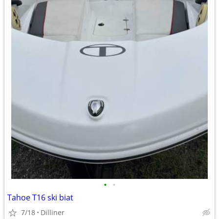
•
•
Tahoe T16 ski biat
7/18
Dilliner