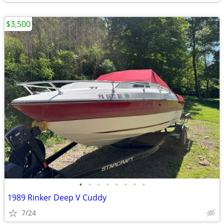
$3,500
•
•
•
•
•
•
•
•
1989 Rinker Deep V Cuddy
7/24