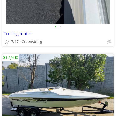
•
•
Trolling motor
7/17
Greensburg
$17,500