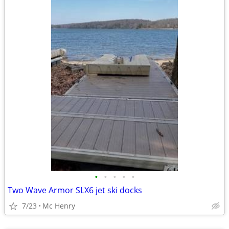
•
•
•
•
•
Two Wave Armor SLX6 jet ski docks
7/23
Mc Henry