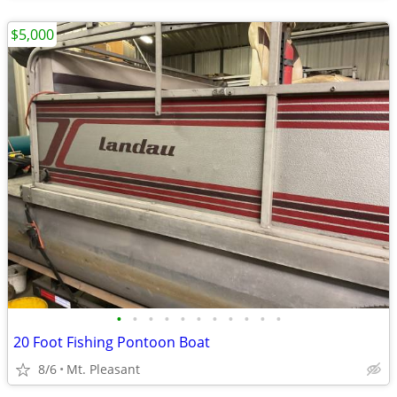
$5,000
•
•
•
•
•
•
•
•
•
•
•
20 Foot Fishing Pontoon Boat
8/6
Mt. Pleasant