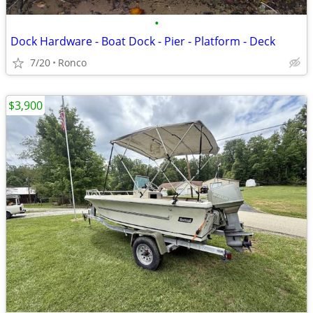
•
Dock Hardware - Boat Dock - Pier - Platform - Deck
7/20
Ronco
$3,900