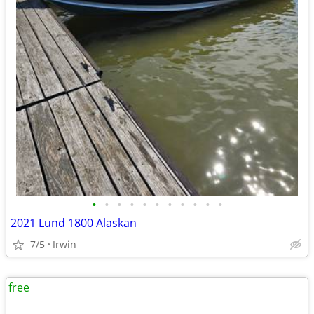
•
•
•
•
•
•
•
•
•
•
•
2021 Lund 1800 Alaskan
7/5
Irwin
free