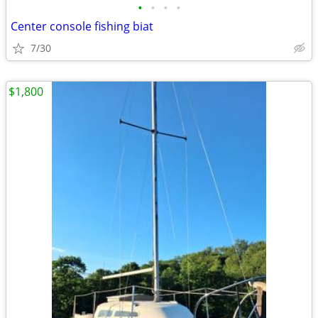
•
•
•
•
Center console fishing biat
7/30
$1,800