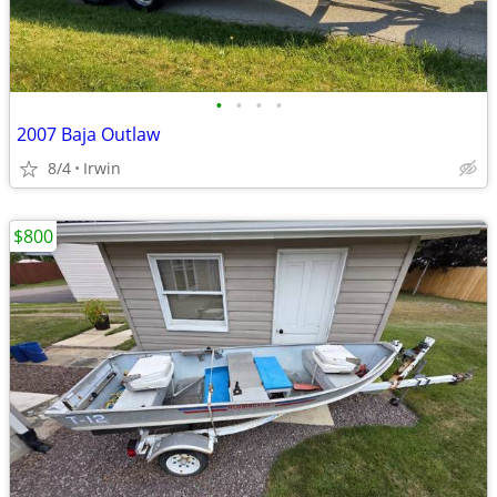
•
•
•
•
2007 Baja Outlaw
8/4
Irwin
$800