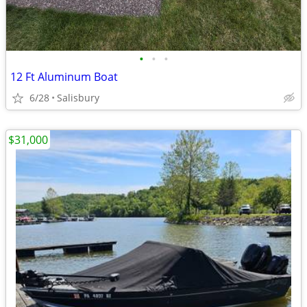
•
•
•
12 Ft Aluminum Boat
6/28
Salisbury
$31,000