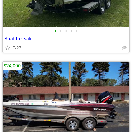
•
•
•
•
•
Boat for Sale
7/27
$24,000