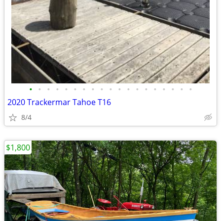
•
•
•
•
•
•
•
•
•
•
•
•
•
•
•
•
•
•
•
2020 Trackermar Tahoe T16
8/4
$1,800