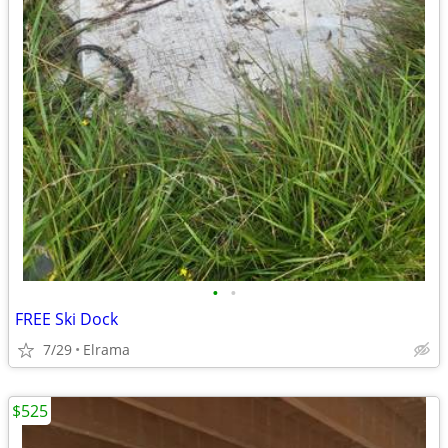
•
•
FREE Ski Dock
7/29
Elrama
$525