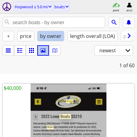
Hopwood ± 5.0 mi
boats
post
acct
+
price
by owner
length overall (LOA)
propu
newest
1
of 60
$40,000