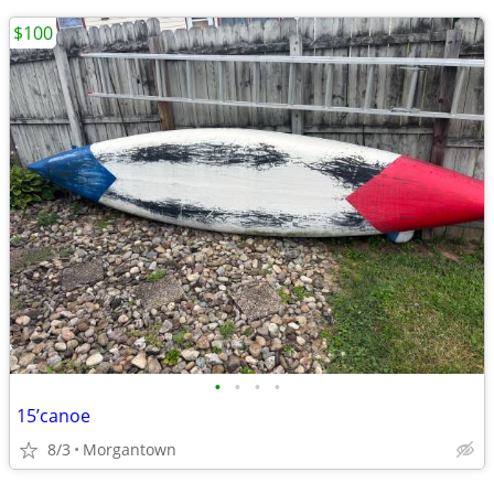
$100
•
•
•
•
15’canoe
8/3
Morgantown