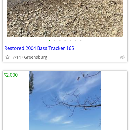
•
•
•
•
•
•
•
Restored 2004 Bass Tracker 165
7/14
Greensburg
$2,000