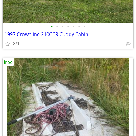
•
•
•
•
•
•
•
1997 Crownline 210CCR Cuddy Cabin
8/1
free