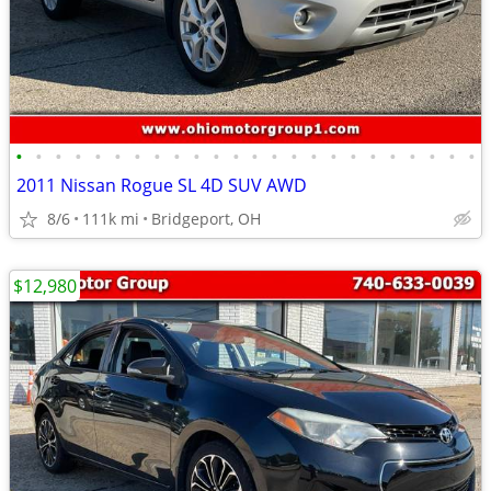
•
•
•
•
•
•
•
•
•
•
•
•
•
•
•
•
•
•
•
•
•
•
•
•
2011 Nissan Rogue SL 4D SUV AWD
8/6
111k mi
Bridgeport, OH
$12,980