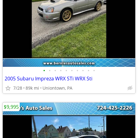
•
•
•
•
•
•
•
•
•
•
2005 Subaru Impreza WRX STi WRX Sti
7/28
89k mi
Uniontown, PA
$9,995