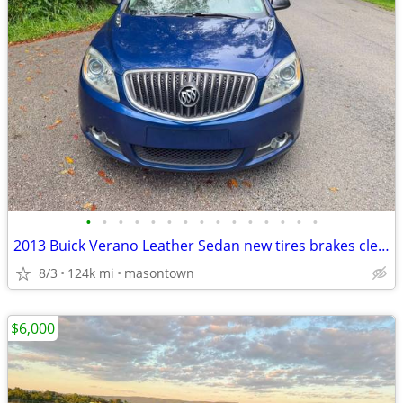
•
•
•
•
•
•
•
•
•
•
•
•
•
•
•
2013 Buick Verano Leather Sedan new tires brakes clean!
8/3
124k mi
masontown
$6,000