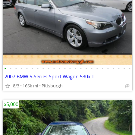
•
•
•
•
•
•
•
•
•
•
•
•
•
•
•
•
•
•
•
•
•
•
•
•
2007 BMW 5-Series Sport Wagon 530xiT
8/3
166k mi
Pittsburgh
$5,000