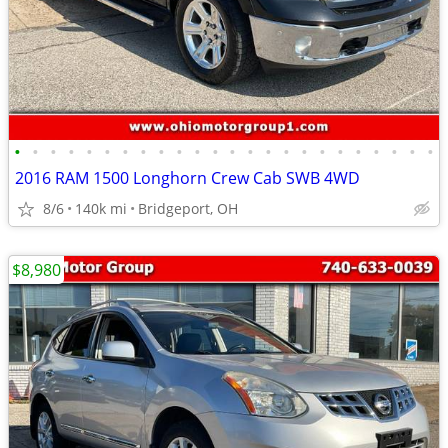
•
•
•
•
•
•
•
•
•
•
•
•
•
•
•
•
•
•
•
•
•
•
•
•
2016 RAM 1500 Longhorn Crew Cab SWB 4WD
8/6
140k mi
Bridgeport, OH
$8,980