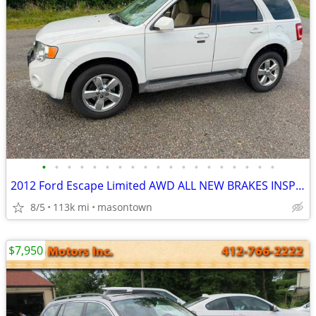
•
•
•
•
•
•
•
•
•
•
•
•
•
•
•
•
•
•
•
2012 Ford Escape Limited AWD ALL NEW BRAKES INSPECTION NICE!
8/5
113k mi
masontown
$7,950