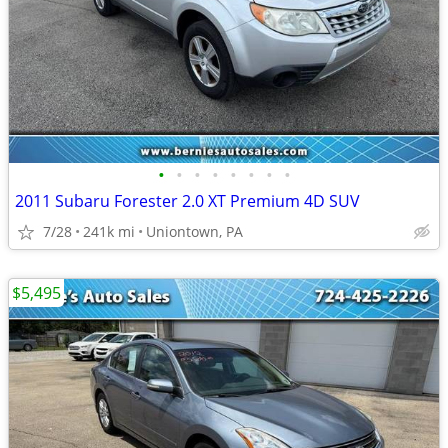
•
•
•
•
•
•
•
•
2011 Subaru Forester 2.0 XT Premium 4D SUV
7/28
241k mi
Uniontown, PA
$5,495