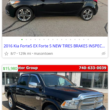
•
•
•
•
•
•
•
•
•
•
•
•
•
•
•
•
2016 Kia Forte5 EX Forte 5 NEW TIRES BRAKES INSPECTION! CLEAN! 1 owner
8/7
129k mi
masontown
$15,980