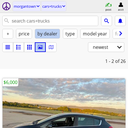
morgantown
cars+trucks
post
acct
+
price
by dealer
type
model year
fuel
newest
1 - 2
of 26
$6,000