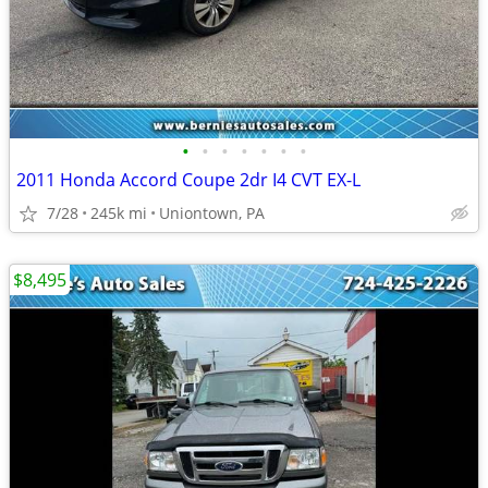
•
•
•
•
•
•
•
2011 Honda Accord Coupe 2dr I4 CVT EX-L
7/28
245k mi
Uniontown, PA
$8,495