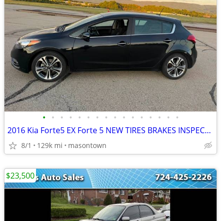
•
•
•
•
•
•
•
•
•
•
•
•
•
•
•
•
2016 Kia Forte5 EX Forte 5 NEW TIRES BRAKES INSPECTION! CLEAN! 1 owner
8/1
129k mi
masontown
$23,500