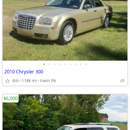
•
•
•
•
•
•
•
•
•
2010 Chrysler 300
8/6
118k mi
Irwin PA
$6,000