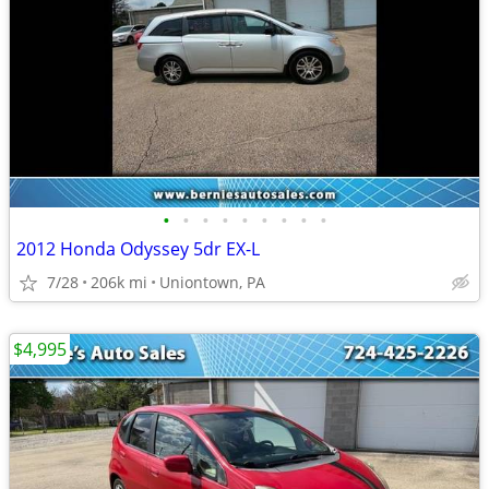
•
•
•
•
•
•
•
•
•
2012 Honda Odyssey 5dr EX-L
7/28
206k mi
Uniontown, PA
$4,995