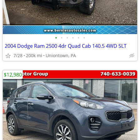
•
•
•
•
•
•
2004 Dodge Ram 2500 4dr Quad Cab 140.5 4WD SLT
7/28
200k mi
Uniontown, PA
$12,980