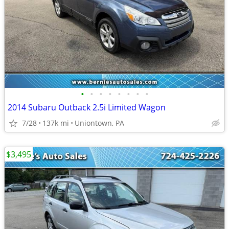
•
•
•
•
•
•
•
•
2014 Subaru Outback 2.5i Limited Wagon
7/28
137k mi
Uniontown, PA
$3,495