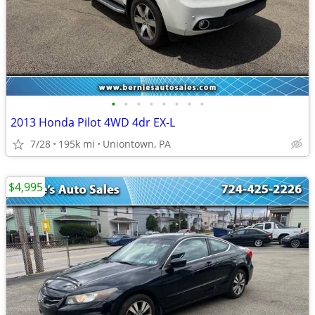
•
•
•
•
•
•
•
•
2013 Honda Pilot 4WD 4dr EX-L
7/28
195k mi
Uniontown, PA
$4,995