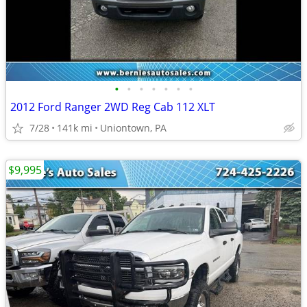
•
•
•
•
•
•
•
2012 Ford Ranger 2WD Reg Cab 112 XLT
7/28
141k mi
Uniontown, PA
$9,995