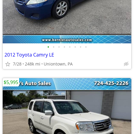
•
•
•
•
•
•
•
•
2012 Toyota Camry LE
7/28
248k mi
Uniontown, PA
$5,995