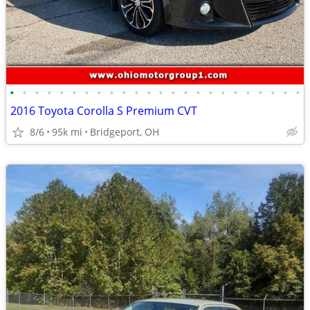
•
•
•
•
•
•
•
•
•
•
•
•
•
•
•
•
•
•
•
•
•
•
•
•
2016 Toyota Corolla S Premium CVT
8/6
95k mi
Bridgeport, OH