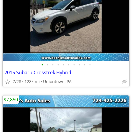
•
•
•
•
•
•
•
•
•
•
2015 Subaru Crosstrek Hybrid
7/28
128k mi
Uniontown, PA
$7,850