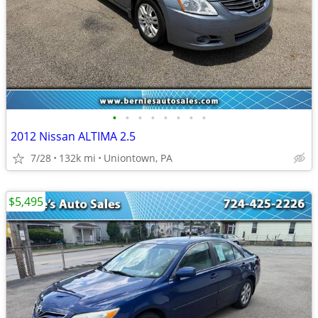
•
•
•
•
•
•
•
•
2012 Nissan ALTIMA 2.5
7/28
132k mi
Uniontown, PA
$5,495