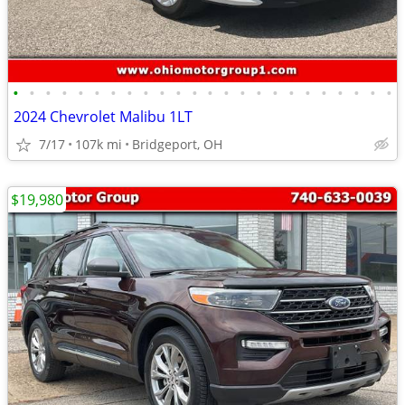
•
•
•
•
•
•
•
•
•
•
•
•
•
•
•
•
•
•
•
•
•
•
•
•
2024 Chevrolet Malibu 1LT
7/17
107k mi
Bridgeport, OH
$19,980