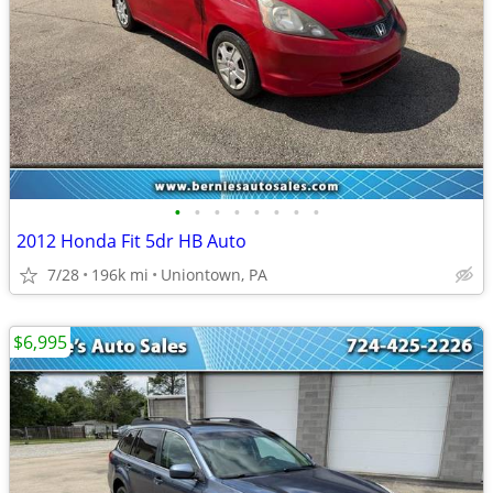
•
•
•
•
•
•
•
•
2012 Honda Fit 5dr HB Auto
7/28
196k mi
Uniontown, PA
$6,995