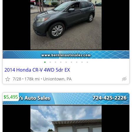
•
•
•
•
•
•
•
•
•
2014 Honda CR-V 4WD 5dr EX
7/28
178k mi
Uniontown, PA
$5,495