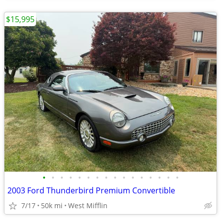
$15,995
•
•
•
•
•
•
•
•
•
•
•
•
•
•
•
•
2003 Ford Thunderbird Premium Convertible
7/17
50k mi
West Mifflin