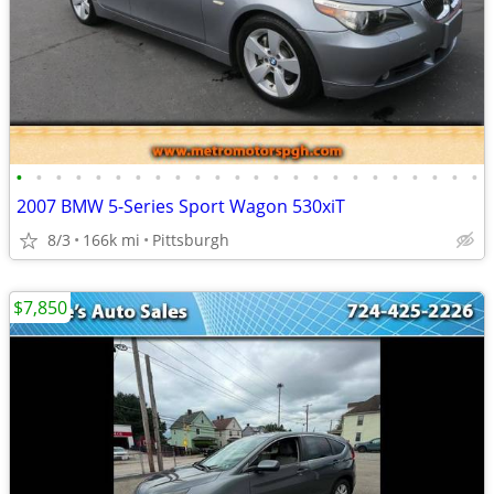
•
•
•
•
•
•
•
•
•
•
•
•
•
•
•
•
•
•
•
•
•
•
•
•
2007 BMW 5-Series Sport Wagon 530xiT
8/3
166k mi
Pittsburgh
$7,850