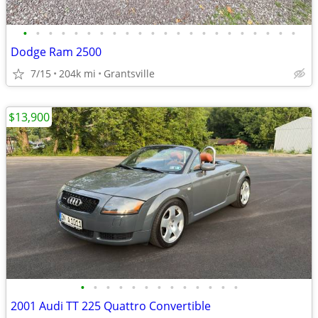
•
•
•
•
•
•
•
•
•
•
•
•
•
•
•
•
•
•
•
•
•
•
Dodge Ram 2500
7/15
204k mi
Grantsville
$13,900
•
•
•
•
•
•
•
•
•
•
•
•
•
2001 Audi TT 225 Quattro Convertible