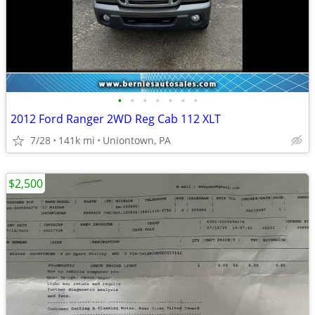
•
•
•
•
•
•
•
2012 Ford Ranger 2WD Reg Cab 112 XLT
7/28
141k mi
Uniontown, PA
$2,500