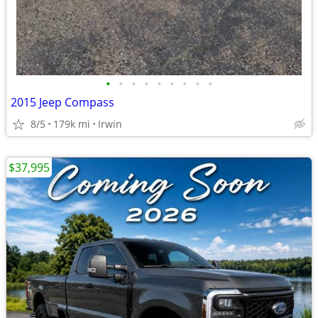
•
•
•
•
•
•
•
•
•
2015 Jeep Compass
8/5
179k mi
Irwin
$37,995