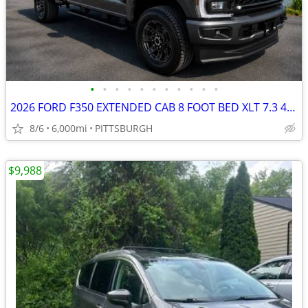
•
•
•
•
•
•
•
•
•
•
•
2026 FORD F350 EXTENDED CAB 8 FOOT BED XLT 7.3 4X4
8/6
6,000mi
PITTSBURGH
$9,988