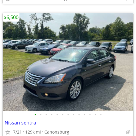
$6,500
•
•
•
•
•
•
•
•
•
•
•
•
•
Nissan sentra
7/21
129k mi
Canonsburg