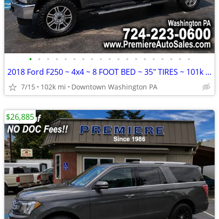
•
•
•
•
•
•
•
•
•
•
•
•
•
•
•
•
•
•
•
2018 Ford F250 ~ 4x4 ~ 8 FOOT BED ~ 35" TIRES ~ 101k Miles ~ FINANCING
7/15
102k mi
Downtown Washington PA
$26,885