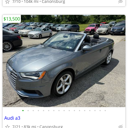
7/10
104k mi
Canonsburg
$13,500
•
•
•
•
•
•
•
•
•
•
•
•
•
•
•
•
•
Audi a3
7/21
83k mi
Canonsburg