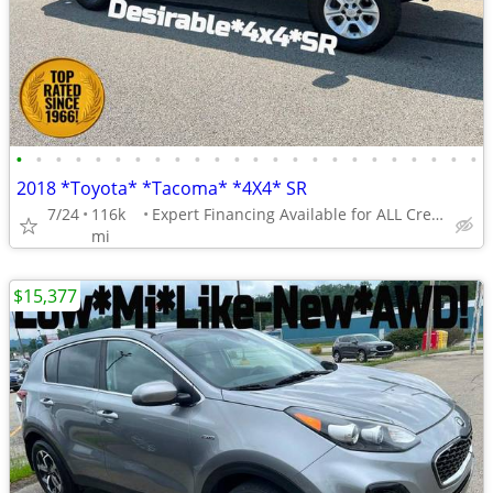
•
•
•
•
•
•
•
•
•
•
•
•
•
•
•
•
•
•
•
•
•
•
•
•
2018 *Toyota* *Tacoma* *4X4* SR
7/24
116k
Expert Financing Available for ALL Credit Types
mi
$15,377