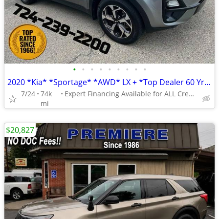
•
•
•
•
•
•
•
•
•
2020 *Kia* *Sportage* *AWD* LX + *Top Dealer 60 Yrs *Nat'l Warranty
7/24
74k
Expert Financing Available for ALL Credit Types
mi
$20,827