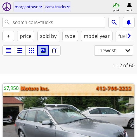
morgantown
cars+trucks
post
acct
+
price
sold by
type
model year
fuel
newest
1 - 2
of 60
$7,950