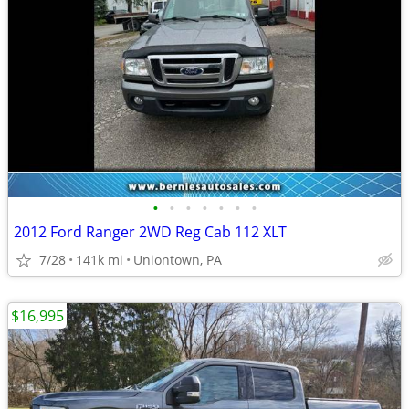
•
•
•
•
•
•
•
2012 Ford Ranger 2WD Reg Cab 112 XLT
7/28
141k mi
Uniontown, PA
$16,995