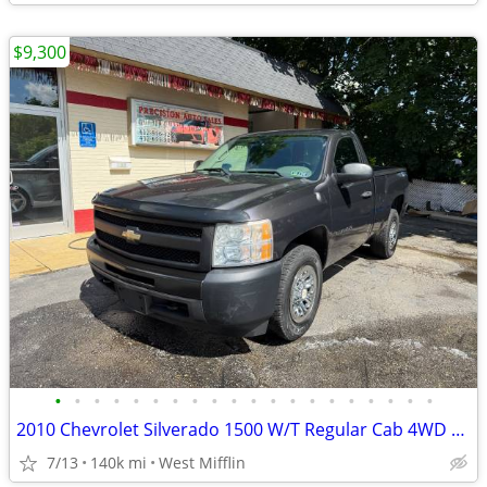
$9,300
•
•
•
•
•
•
•
•
•
•
•
•
•
•
•
•
•
•
•
•
2010 Chevrolet Silverado 1500 W/T Regular Cab 4WD 140,477 Miles • V6 • 4WD
7/13
140k mi
West Mifflin