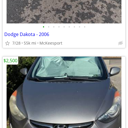
•
•
•
•
•
•
•
•
•
Dodge Dakota - 2006
7/28
55k mi
McKeesport
$2,500