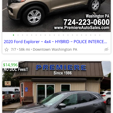
•
•
•
•
•
•
•
•
•
•
•
•
•
•
•
•
•
•
•
•
2020 Ford Explorer ~ 4x4 ~ HYBRID ~ POLICE INTERCEPTOR ~ 58k MILES
7/7
58k mi
Downtown Washington PA
$14,996