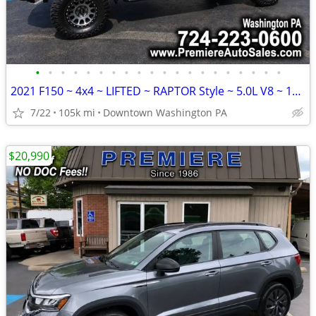
•
•
•
•
•
•
•
•
•
•
•
•
•
•
•
•
•
•
•
•
2021 F150 ~ 4x4 ~ LIFTED ~ RAPTOR Style ~ 5.0L V8 ~ 104k MILES
7/22
105k mi
Downtown Washington PA
$20,990