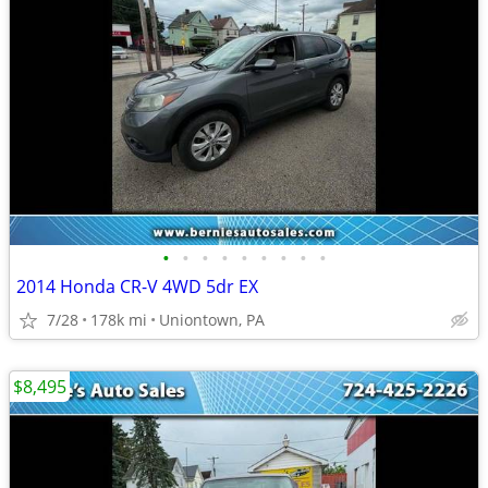
•
•
•
•
•
•
•
•
•
2014 Honda CR-V 4WD 5dr EX
7/28
178k mi
Uniontown, PA
$8,495