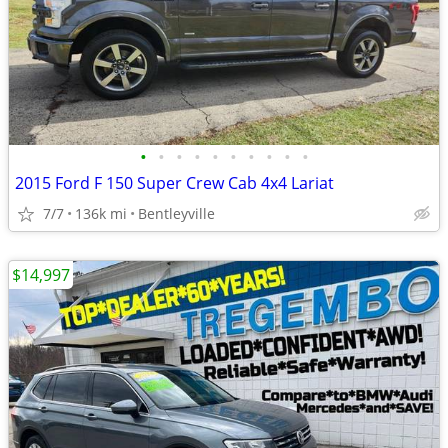
•
•
•
•
•
•
•
•
•
•
2015 Ford F 150 Super Crew Cab 4x4 Lariat
7/7
136k mi
Bentleyville
$14,997