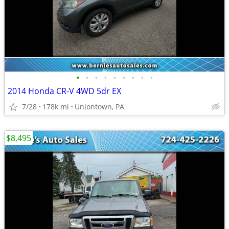
•
•
•
•
•
•
•
•
•
2014 Honda CR-V 4WD 5dr EX
7/28
178k mi
Uniontown, PA
$8,495