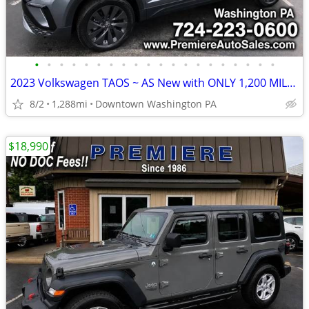
•
•
•
•
•
•
•
•
•
•
•
•
•
•
•
•
•
•
•
•
2023 Volkswagen TAOS ~ AS New with ONLY 1,200 MILES ~ FINANCING
8/2
1,288mi
Downtown Washington PA
$18,990