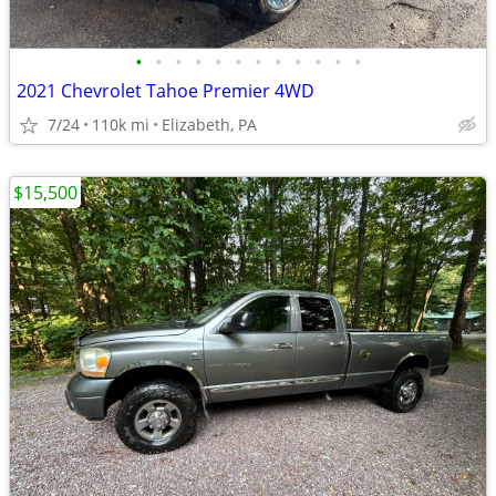
•
•
•
•
•
•
•
•
•
•
•
•
2021 Chevrolet Tahoe Premier 4WD
7/24
110k mi
Elizabeth, PA
$15,500