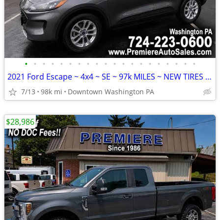
•
•
•
•
•
•
•
•
•
•
•
•
•
•
•
•
•
•
•
•
2021 Ford Escape ~ 4x4 ~ SE ~ 97k MILES ~ NEW TIRES ~ FINANCING Avail
7/13
98k mi
Downtown Washington PA
$28,986