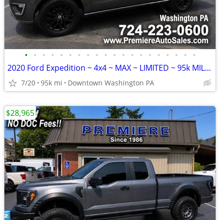
•
•
•
•
•
•
•
•
•
•
•
•
•
•
•
•
•
•
•
•
2020 Ford Expedition ~ 4x4 ~ MAX ~ LIMITED ~ 95k MILES ~ FINANCING Avl
7/20
95k mi
Downtown Washington PA
$28,965