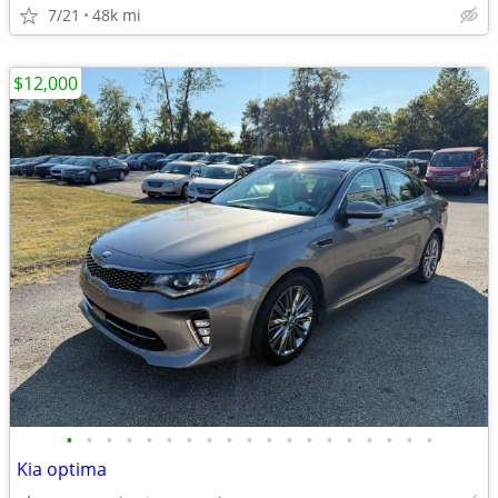
7/21
48k mi
$12,000
•
•
•
•
•
•
•
•
•
•
•
•
•
•
•
•
•
•
•
Kia optima