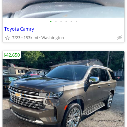
•
•
•
•
•
•
Toyota Camry
7/23
133k mi
Washington
$42,650