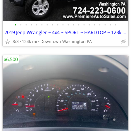
•
•
•
•
•
•
•
•
•
•
•
•
•
•
•
•
•
•
•
•
2019 Jeep Wrangler ~ 4x4 ~ SPORT ~ HARDTOP ~ 123k MILES ~ FINANCING
8/3
124k mi
Downtown Washington PA
$6,500