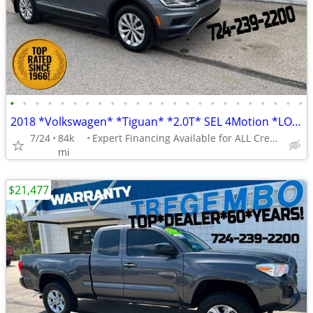
•
•
•
•
•
•
•
•
•
•
•
•
•
•
•
•
•
•
•
•
•
•
•
•
2018 *Volkswagen* *Tiguan* *2.0T* SEL 4Motion *LOADED AWD *Warranty
7/24
84k
Expert Financing Available for ALL Credit Types
mi
$21,477