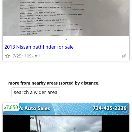
•
2013 Nissan pathfinder for sale
7/25
105k mi
more from nearby areas (sorted by distance)
search a wider area
$7,850