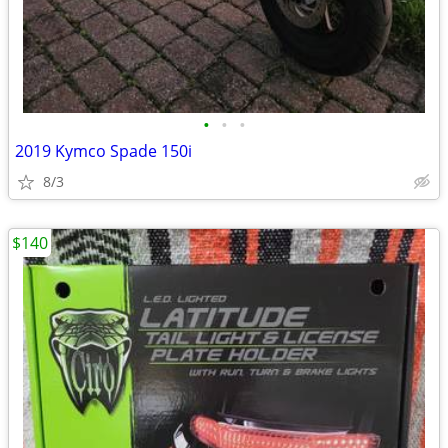
•
•
•
2019 Kymco Spade 150i
8/3
$140