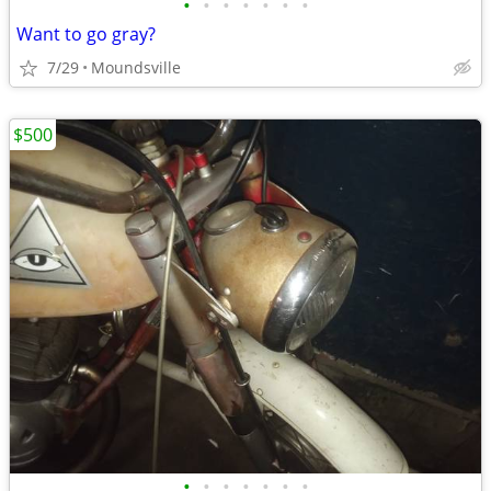
•
•
•
•
•
•
•
Want to go gray?
7/29
Moundsville
$500
•
•
•
•
•
•
•