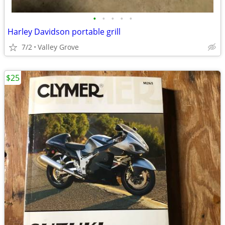
•
•
•
•
•
Harley Davidson portable grill
7/2
Valley Grove
$25