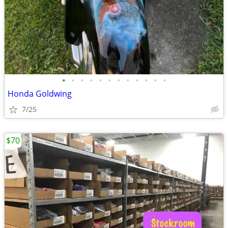
•
•
•
•
•
•
•
•
•
•
•
•
Honda Goldwing
7/25
$70