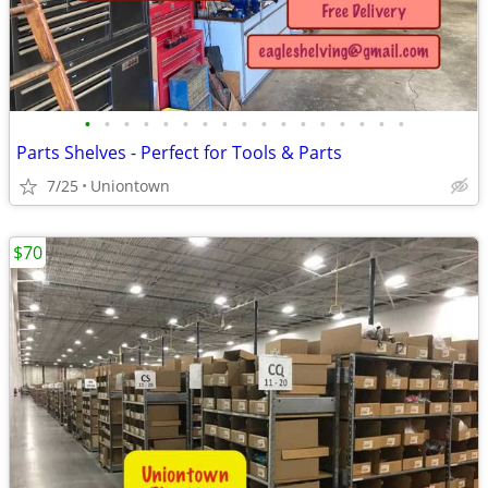
•
•
•
•
•
•
•
•
•
•
•
•
•
•
•
•
•
Parts Shelves - Perfect for Tools & Parts
7/25
Uniontown
$70