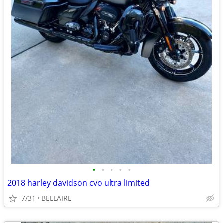
•
•
•
•
•
2018 harley davidson cvo ultra limited
7/31
BELLAIRE