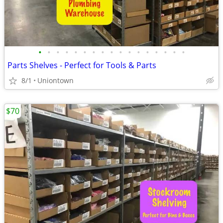
•
•
•
•
•
•
•
•
•
•
•
•
•
•
•
•
•
Parts Shelves - Perfect for Tools & Parts
8/1
Uniontown
$70