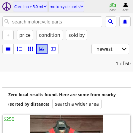
Carolina ± 5.0 mi
motorcycle parts
post
acct
+
price
condition
sold by
newest
1
of 60
Zero local results found. Here are some from nearby
search a wider area
(sorted by distance)
$250