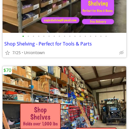
•
•
•
•
•
•
•
•
•
•
•
•
•
•
•
•
•
Shop Shelving - Perfect for Tools & Parts
7/25
Uniontown
$70