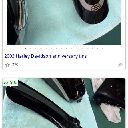
•
•
•
•
•
•
•
•
•
•
•
•
•
•
•
•
2003 Harley Davidson anniversary tins
7/9
$2,500