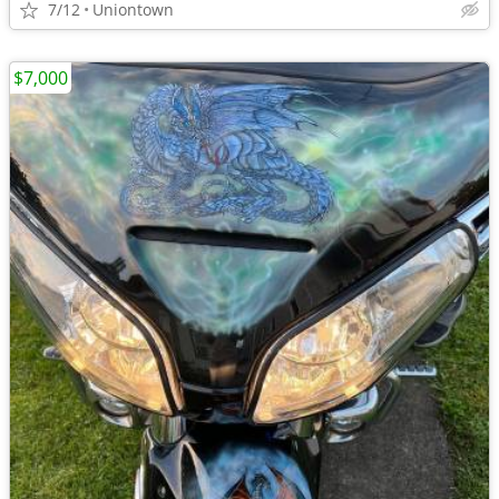
7/12
Uniontown
$7,000