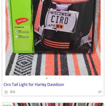
•
•
•
•
Ciro Tail Light for Harley Davidson
8/4