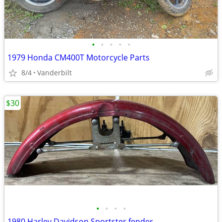
•
•
•
•
•
1979 Honda CM400T Motorcycle Parts
8/4
Vanderbilt
$30
•
•
•
•
1980 Harley Davidson Sportster fender