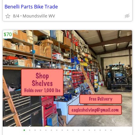
Benelli Parts Bike Trade
8/4
Moundsville WV
$70
•
•
•
•
•
•
•
•
•
•
•
•
•
•
•
•
•