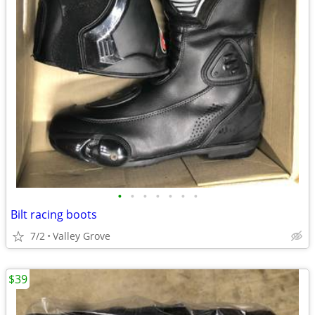
•
•
•
•
•
•
•
Bilt racing boots
7/2
Valley Grove
$39