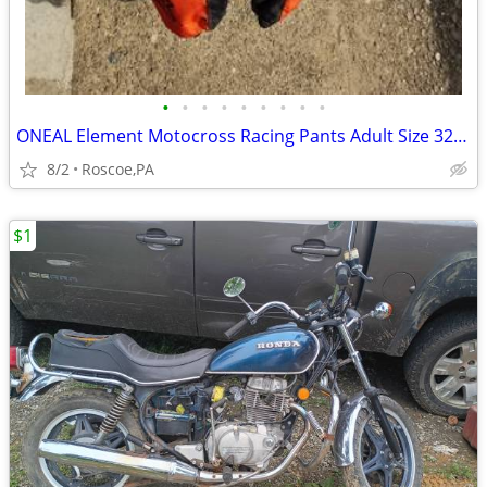
•
•
•
•
•
•
•
•
•
ONEAL Element Motocross Racing Pants Adult Size 32. SEE MAP
8/2
Roscoe,PA
$1