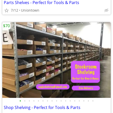
Parts Shelves - Perfect for Tools & Parts
7/12
Uniontown
$70
•
•
•
•
•
•
•
•
•
•
•
•
•
•
•
•
•
Shop Shelving - Perfect for Tools & Parts