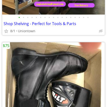
•
•
•
•
•
•
•
•
•
•
•
•
•
•
•
•
•
Shop Shelving - Perfect for Tools & Parts
8/1
Uniontown
$75