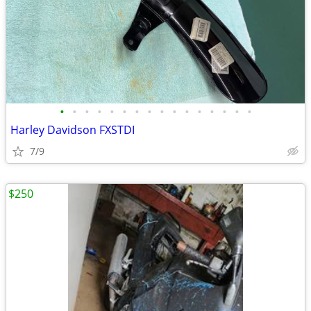
•
•
•
•
•
•
•
•
•
•
•
•
•
•
•
•
Harley Davidson FXSTDI
7/9
$250