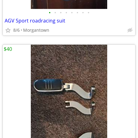
•
•
•
•
•
•
•
•
AGV Sport roadracing suit
8/6
Morgantown
$40