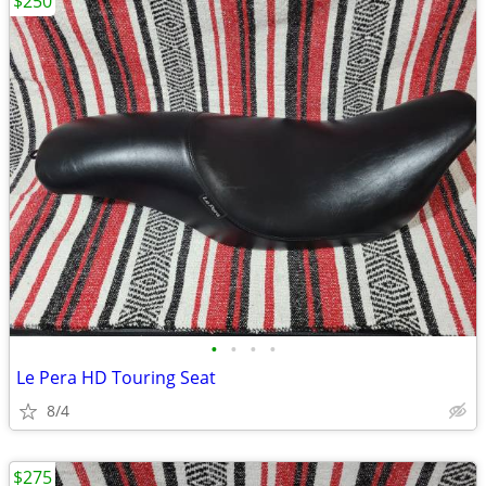
$250
•
•
•
•
Le Pera HD Touring Seat
8/4
$275