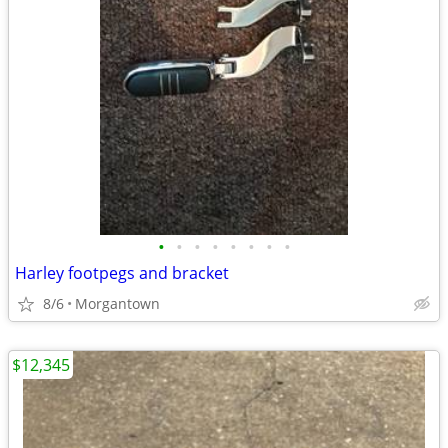
•
•
•
•
•
•
•
•
Harley footpegs and bracket
8/6
Morgantown
$12,345